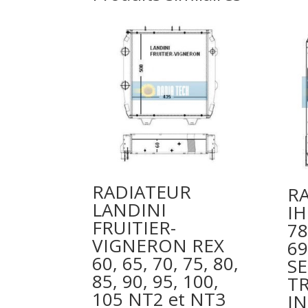
RADIATEUR
R
LANDINI
IH
FRUITIER-
78
VIGNERON REX
69
60, 65, 70, 75, 80,
SE
85, 90, 95, 100,
T
105 NT2 et NT3
IN