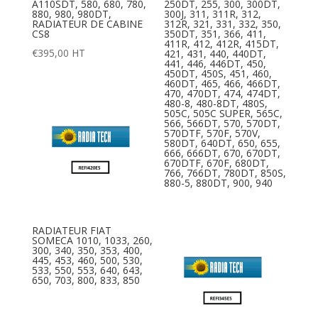
A110SDT, 580, 680, 780,
250DT, 255, 300, 300DT,
880, 980, 980DT,
300J, 311, 311R, 312,
RADIATEUR DE CABINE
312R, 321, 331, 332, 350,
CS8
350DT, 351, 366, 411,
411R, 412, 412R, 415DT,
€
395,00
HT
421, 431, 440, 440DT,
441, 446, 446DT, 450,
450DT, 450S, 451, 460,
460DT, 465, 466, 466DT,
470, 470DT, 474, 474DT,
480-8, 480-8DT, 480S,
505C, 505C SUPER, 565C,
566, 566DT, 570, 570DT,
570DTF, 570F, 570V,
580DT, 640DT, 650, 655,
666, 666DT, 670, 670DT,
670DTF, 670F, 680DT,
766, 766DT, 780DT, 850S,
880-5, 880DT, 900, 940
RADIATEUR FIAT
SOMECA 1010, 1033, 260,
300, 340, 350, 353, 400,
445, 453, 460, 500, 530,
533, 550, 553, 640, 643,
650, 703, 800, 833, 850