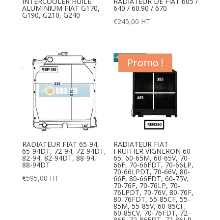
INTERCOOLER HUILE
RADIATEUR DE FIAT 605 /
ALUMINIUM FIAT G170,
640 / 60.90 / 670
G190, G210, G240
€
245,00
HT
Promo !
RADIATEUR FIAT 65-94,
RADIATEUR FIAT
65-94DT, 72-94, 72-94DT,
FRUITIER VIGNERON 60-
82-94, 82-94DT, 88-94,
65, 60-65M, 60-65V, 70-
88-94DT
66F, 70-66FDT, 70-66LP,
70-66LPDT, 70-66V, 80-
€
595,00
HT
66F, 80-66FDT, 60-75V,
70-76F, 70-76LP, 70-
76LPDT, 70-76V, 80-76F,
80-76FDT, 55-85CF, 55-
85M, 55-85V, 60-85CF,
60-85CV, 70-76FDT, 72-
86F, 72-86FDT, 72-86LP,