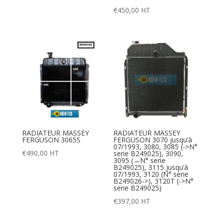
€
450,00
HT
RADIATEUR MASSEY
RADIATEUR MASSEY
FERGUSON 3065S
FERGUSON 3070 jusqu’à
07/1993, 3080, 3085 (->N°
€
490,00
HT
serie B249025), 3090,
3095 (→N° serie
B249025), 3115 jusqu’à
07/1993, 3120 (N° serie
B249026->), 3120T (->N°
serie B249025)
€
397,00
HT