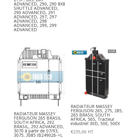
ADVANCED, 290, 290 8X8
SHUTTLE ADVANCED,
290 ADVANCED, 291
ADVANCED, 297, 297
ADVANCED, 298
ADVANCED, 299, 299
ADVANCED
RADIATEUR MASSEY
FERGUSON 265, 275, 285,
RADIATEUR MASSEY
265 BRASIL SOUTH
FERGUSON 265 BRASIL
AFRICA, 565, Tracteur
SOUTH AFRICA, 292
industriel 30D, 50E, 50EX
BRASIL, 292 ADVANCED,
3070 à partir de 07/93,
€
235,00
HT
3075, 3085 (B249026->),