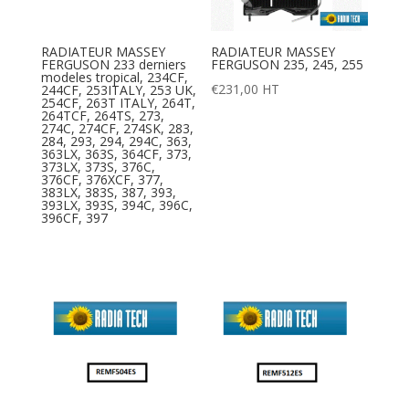
RADIATEUR MASSEY
RADIATEUR MASSEY
FERGUSON 233 derniers
FERGUSON 235, 245, 255
modeles tropical, 234CF,
€
231,00
HT
244CF, 253ITALY, 253 UK,
254CF, 263T ITALY, 264T,
264TCF, 264TS, 273,
274C, 274CF, 274SK, 283,
284, 293, 294, 294C, 363,
363LX, 363S, 364CF, 373,
373LX, 373S, 376C,
376CF, 376XCF, 377,
383LX, 383S, 387, 393,
393LX, 393S, 394C, 396C,
396CF, 397