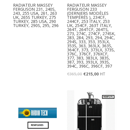
RADIATEUR MASSEY
RADIATEUR MASSEY
FERGUSON 231, 240S,
FERGUSON 233
243, 255 USA, 261, 263
(DERNIERS MODÈLES
UK, 265S TURKEY, 275
TEMPÉRÉS ), 234CF,
TURKEY, 285 USA, 290
244CF, 253 ITALY, 253
TURKEY, 290S, 295, 296
UK, 254CF, 263T ITALY,
264T, 264TCF, 264TS,
273, 274C, 274CF, 274SK,
283, 284, 293, 294, 294C,
294S, 333, 353, 353LX,
353S, 363, 363LX, 363S,
364CF, 373, 373LX, 373S,
376C, 376CF, 376XCF,
377, 383, 383LX, 383S,
387, 393, 393LX, 393S,
394C, 396C, 396CF, 397
€
365,00
€
215,00
HT