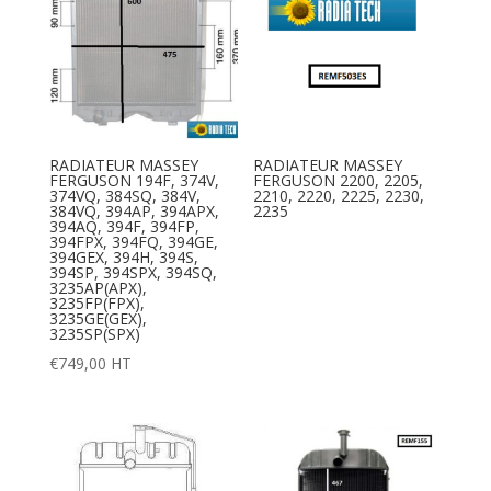
RADIATEUR MASSEY
RADIATEUR MASSEY
FERGUSON 194F, 374V,
FERGUSON 2200, 2205,
374VQ, 384SQ, 384V,
2210, 2220, 2225, 2230,
384VQ, 394AP, 394APX,
2235
394AQ, 394F, 394FP,
394FPX, 394FQ, 394GE,
394GEX, 394H, 394S,
394SP, 394SPX, 394SQ,
3235AP(APX),
3235FP(FPX),
3235GE(GEX),
3235SP(SPX)
€
749,00
HT