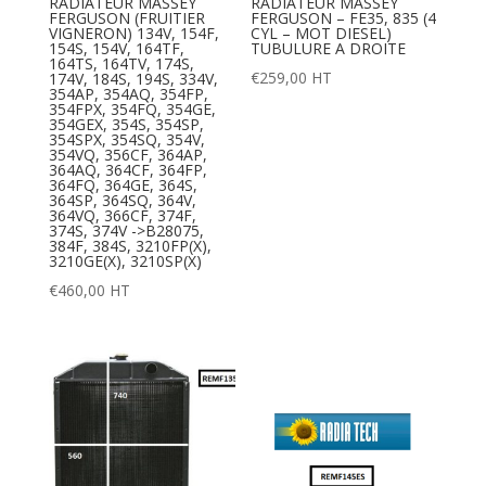
RADIATEUR MASSEY
RADIATEUR MASSEY
FERGUSON (FRUITIER
FERGUSON – FE35, 835 (4
VIGNERON) 134V, 154F,
CYL – MOT DIESEL)
154S, 154V, 164TF,
TUBULURE A DROITE
164TS, 164TV, 174S,
€
259,00
HT
174V, 184S, 194S, 334V,
354AP, 354AQ, 354FP,
354FPX, 354FQ, 354GE,
354GEX, 354S, 354SP,
354SPX, 354SQ, 354V,
354VQ, 356CF, 364AP,
364AQ, 364CF, 364FP,
364FQ, 364GE, 364S,
364SP, 364SQ, 364V,
364VQ, 366CF, 374F,
374S, 374V ->B28075,
384F, 384S, 3210FP(X),
3210GE(X), 3210SP(X)
€
460,00
HT