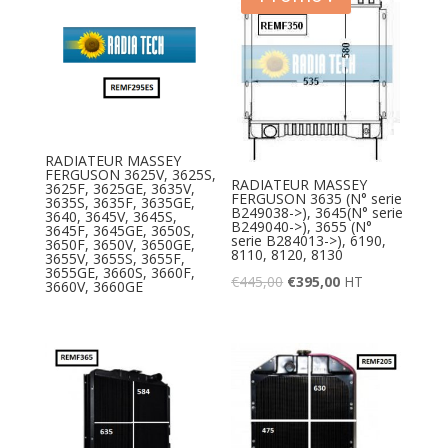
RADIATEUR MASSEY
FERGUSON 3625V, 3625S,
RADIATEUR MASSEY
3625F, 3625GE, 3635V,
FERGUSON 3635 (N° serie
3635S, 3635F, 3635GE,
B249038->), 3645(N° serie
3640, 3645V, 3645S,
B249040->), 3655 (N°
3645F, 3645GE, 3650S,
serie B284013->), 6190,
3650F, 3650V, 3650GE,
8110, 8120, 8130
3655V, 3655S, 3655F,
3655GE, 3660S, 3660F,
€
445,00
€
395,00
HT
3660V, 3660GE