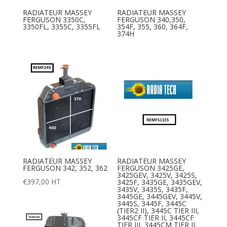
RADIATEUR MASSEY
RADIATEUR MASSEY
FERGUSON 3350C,
FERGUSON 340,350,
3350FL, 3355C, 3355FL
354F, 355, 360, 364F,
374H
RADIATEUR MASSEY
RADIATEUR MASSEY
FERGUSON 342, 352, 362
FERGUSON 3425GE,
3425GEV, 3425V, 3425S,
€
397,00
HT
3425F, 3435GE, 3435GEV,
3435V, 3435S, 3435F,
3445GE, 3445GEV, 3445V,
3445S, 3445F, 3445C
(TIER2 II), 3445C TIER III,
3445CF TIER II, 3445CF
TIER III, 3445CM TIER II,