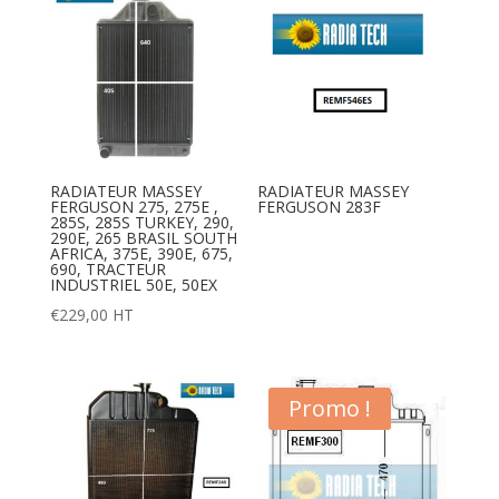
RADIATEUR MASSEY
RADIATEUR MASSEY
FERGUSON 275, 275E ,
FERGUSON 283F
285S, 285S TURKEY, 290,
290E, 265 BRASIL SOUTH
AFRICA, 375E, 390E, 675,
690, TRACTEUR
INDUSTRIEL 50E, 50EX
€
229,00
HT
Promo !