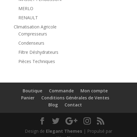
MERLO
RENAULT
Climatisation Agricole
Compresseurs
Condenseurs
Filtre Déshydrateurs
Pièces Techniques
Boutique
Commande
Mon compte
Panier
Conditions Générales de Ventes
Blog
Contact
Design de
Elegant Themes
| Propulsé par