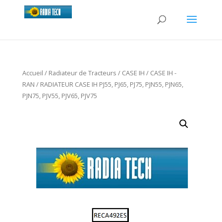
Accueil
/
Radiateur de Tracteurs
/
CASE IH
/
CASE IH -
RAN
/ RADIATEUR CASE IH PJ55, PJ65, PJ75, PJN55, PJN65,
PJN75, PJV55, PJV65, PJV75