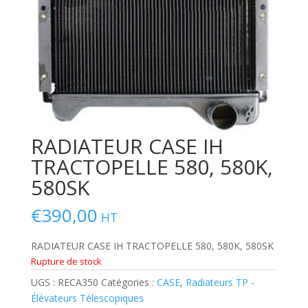
RADIATEUR CASE IH
TRACTOPELLE 580, 580K,
580SK
€
390,00
HT
RADIATEUR CASE IH TRACTOPELLE 580, 580K, 580SK
Rupture de stock
UGS :
RECA350
Catégories :
CASE
,
Radiateurs TP -
Élévateurs Télescopiques