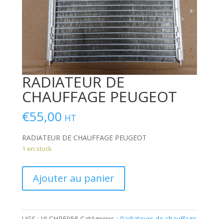
RADIATEUR DE
CHAUFFAGE PEUGEOT
€
55,00
HT
RADIATEUR DE CHAUFFAGE PEUGEOT
1 en stock
quantité
Ajouter au panier
de
RADIATEUR
DE
CHAUFFAGE
UGS :
VLCHPE058
Catégories :
Radiateurs de chauffage