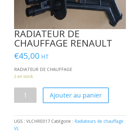
RADIATEUR DE
CHAUFFAGE RENAULT
€
45,00
HT
RADIATEUR DE CHAUFFAGE
2 en stock
quantité
Ajouter au panier
de
RADIATEUR
DE
CHAUFFAGE
UGS :
VLCHRE017
Catégorie :
Radiateurs de chauffage
RENAULT
VL