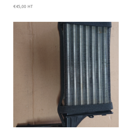
€
45,00
HT