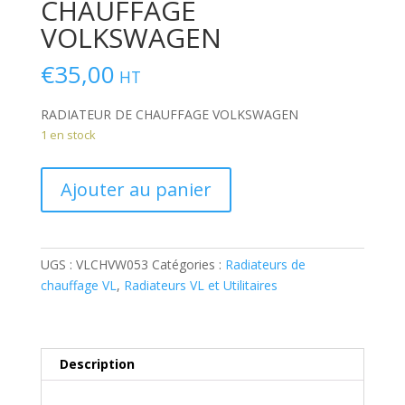
CHAUFFAGE
VOLKSWAGEN
€
35,00
HT
RADIATEUR DE CHAUFFAGE VOLKSWAGEN
1 en stock
quantité
Ajouter au panier
de
RADIATEUR
DE
CHAUFFAGE
UGS :
VLCHVW053
Catégories :
Radiateurs de
VOLKSWAGEN
chauffage VL
,
Radiateurs VL et Utilitaires
Description