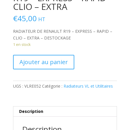
CLIO – EXTRA
€
45,00
HT
RADIATEUR DE RENAULT R19 – EXPRESS – RAPID –
CLIO – EXTRA – DESTOCKAGE
1 en stock
quantité
Ajouter au panier
de
RADIATEUR
DE
RENAULT
UGS :
VLRE052
Catégorie :
Radiateurs VL et Utilitaires
R19
-
EXPRESS
-
Description
RAPID
-
Description