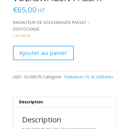
€
65,00
HT
RADIATEUR DE VOLKSWAGEN PASSAT –
DESTOCKAGE
1 en stock
quantité
Ajouter au panier
de
RADIATEUR
DE
VOLKSWAGEN
UGS :
VLVW070
Catégorie :
Radiateurs VL et Utilitaires
PASSAT
Description
Description