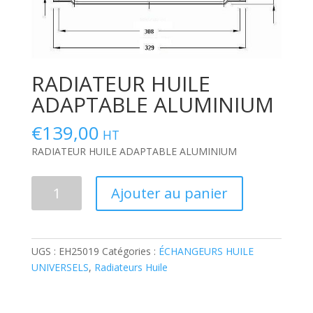
RADIATEUR HUILE
ADAPTABLE ALUMINIUM
€
139,00
HT
RADIATEUR HUILE ADAPTABLE ALUMINIUM
quantité
Ajouter au panier
de
RADIATEUR
HUILE
ADAPTABLE
UGS :
EH25019
Catégories :
ÉCHANGEURS HUILE
ALUMINIUM
UNIVERSELS
,
Radiateurs Huile