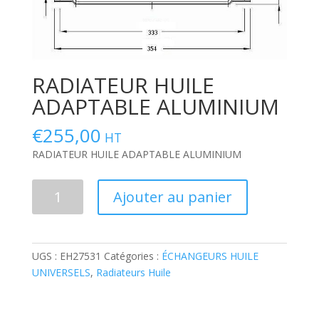
RADIATEUR HUILE
ADAPTABLE ALUMINIUM
€
255,00
HT
RADIATEUR HUILE ADAPTABLE ALUMINIUM
quantité
Ajouter au panier
de
RADIATEUR
HUILE
ADAPTABLE
UGS :
EH27531
Catégories :
ÉCHANGEURS HUILE
ALUMINIUM
UNIVERSELS
,
Radiateurs Huile