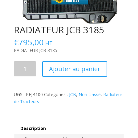
RADIATEUR JCB 3185
€
795,00
HT
RADIATEUR JCB 3185
quantité
Ajouter au panier
de
RADIATEUR
JCB
3185
UGS :
REJB100
Catégories :
JCB
,
Non classé
,
Radiateur
de Tracteurs
Description