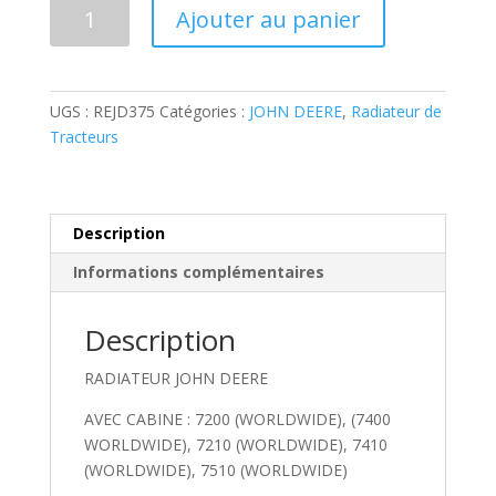
quantité
Ajouter au panier
de
RADIATEUR
JOHN
DEERE
UGS :
REJD375
Catégories :
JOHN DEERE
,
Radiateur de
7200
Tracteurs
(WORLDWIDE),
(7400
WORLDWIDE),
7210
Description
(WORLDWIDE),
Informations complémentaires
7410
(WORLDWIDE),
Description
7510
(WORLDWIDE)
RADIATEUR JOHN DEERE
AVEC CABINE : 7200 (WORLDWIDE), (7400
WORLDWIDE), 7210 (WORLDWIDE), 7410
(WORLDWIDE), 7510 (WORLDWIDE)