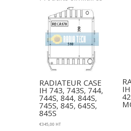
R
RADIATEUR CASE
IH
IH 743, 743S, 744,
42
744S, 844, 844S,
M
745S, 845, 645S,
845S
€
345,00
HT