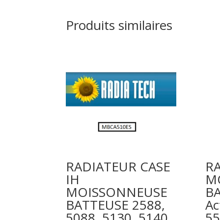
Produits similaires
RADIATEUR CASE
R
IH
M
MOISSONNEUSE
B
BATTEUSE 2588,
Ac
5088, 5130, 5140,
55