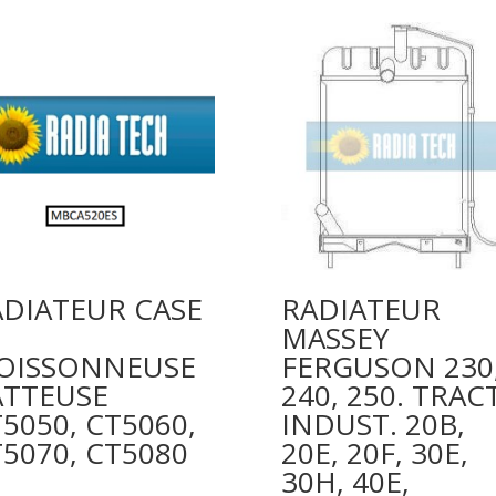
ADIATEUR CASE
RADIATEUR
MASSEY
OISSONNEUSE
FERGUSON 230
ATTEUSE
240, 250. TRACT
5050, CT5060,
INDUST. 20B,
5070, CT5080
20E, 20F, 30E,
30H, 40E,