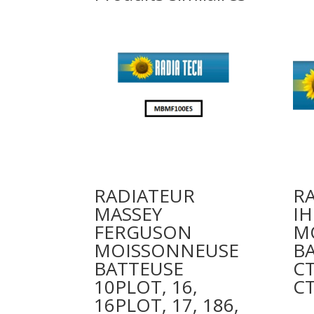
RADIATEUR
R
MASSEY
IH
FERGUSON
M
MOISSONNEUSE
B
BATTEUSE
CT
10PLOT, 16,
CT
16PLOT, 17, 186,