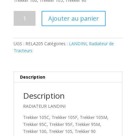
Trekker 100, Trekker 105, Trekker 90
quantité
Ajouter au panier
de
RADIATEUR
LANDINI
Trekker
UGS :
RELA205
Catégories :
LANDINI
,
Radiateur de
105C,
Tracteurs
Trekker
105F,
Trekker
105M,
Description
Trekker
95C,
Description
Trekker
95F,
RADIATEUR LANDINI
Trekker
Trekker 105C, Trekker 105F, Trekker 105M,
95M,
Trekker 95C, Trekker 95F, Trekker 95M,
Trekker
Trekker 100, Trekker 105, Trekker 90
100,