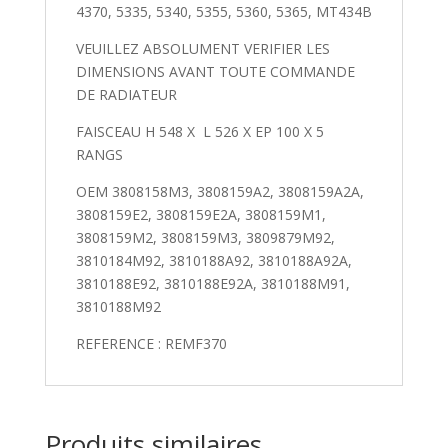
4370, 5335, 5340, 5355, 5360, 5365, MT434B
4360,
4365,
VEUILLEZ ABSOLUMENT VERIFIER LES
4370,
DIMENSIONS AVANT TOUTE COMMANDE
5335,
DE RADIATEUR
5340,
5355,
FAISCEAU H 548 X L 526 X EP 100 X 5
5360,
RANGS
5365,
OEM 3808158M3, 3808159A2, 3808159A2A,
MT434B
3808159E2, 3808159E2A, 3808159M1,
3808159M2, 3808159M3, 3809879M92,
3810184M92, 3810188A92, 3810188A92A,
3810188E92, 3810188E92A, 3810188M91,
3810188M92
REFERENCE : REMF370
Produits similaires