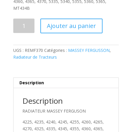
4360, 4365, 4370, 5335, 5340, 5355, 5360, 5365,
MT434B
quantité
Ajouter au panier
de
RADIATEUR
MASSEY
FERGUSON
UGS :
REMF370
Catégories :
MASSEY FERGUSSON
,
4225,
Radiateur de Tracteurs
4235,
4240,
4245,
4255,
Description
4260,
4265,
Description
4270,
4325,
RADIATEUR MASSEY FERGUSON
4335,
4225, 4235, 4240, 4245, 4255, 4260, 4265,
4345,
4270, 4325, 4335, 4345, 4355, 4360, 4365,
4355,