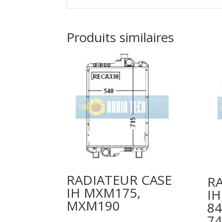
Produits similaires
RADIATEUR CASE
R
IH MXM175,
IH
MXM190
84
74