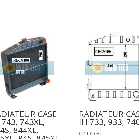
ADIATEUR CASE
RADIATEUR CA
 743, 743XL,
IH 733, 933, 74
4S, 844XL,
€
411,00
HT
5XL, 845, 845XL