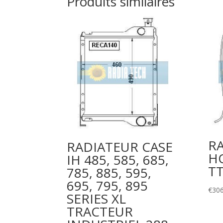
Produits similaires
R
RADIATEUR CASE
H
IH 485, 585, 685,
T
785, 885, 595,
695, 795, 895
€
306
SERIES XL
TRACTEUR