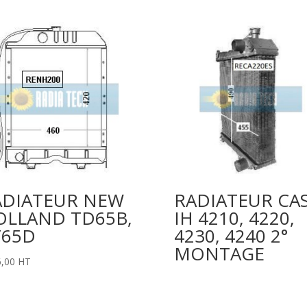
ADIATEUR NEW
RADIATEUR CA
OLLAND TD65B,
IH 4210, 4220,
T65D
4230, 4240 2°
MONTAGE
,00
HT