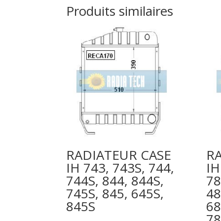
Produits similaires
RADIATEUR CASE
R
IH 743, 743S, 744,
IH
744S, 844, 844S,
78
745S, 845, 645S,
48
845S
68
78