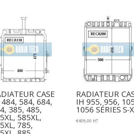
ADIATEUR CASE
RADIATEUR CA
 484, 584, 684,
IH 955, 956, 10
4, 385, 485,
1056 SÉRIES S-
5XL, 585XL,
€
409,00
HT
5XL, 785,
5XL, 885,