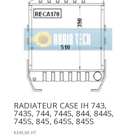
RADIATEUR CASE IH 743,
743S, 744, 744S, 844, 844S,
745S, 845, 645S, 845S
€
345,00
HT