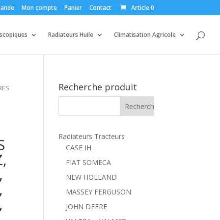
ande
Mon compte
Panier
Contact
Article 0
escopiques
Radiateurs Huile
Climatisation Agricole
Recherche produit
RES
S
Radiateurs Tracteurs
S
CASE IH
,
FIAT SOMECA
,
NEW HOLLAND
,
MASSEY FERGUSON
,
JOHN DEERE
,