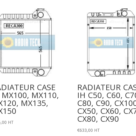
ARES
610RX,
ARES
610RZ,
ARES
620RX,
ARES
620RZ
ADIATEUR CASE
RADIATEUR CA
 MX100, MX110,
IH C50, C60, C7
120, MX135,
C80, C90, CX100
X150
CX50, CX60, CX
CX80, CX90
,00
HT
€
633,00
HT