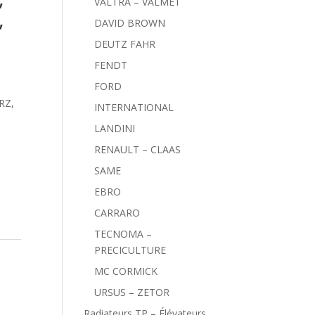
VALTRA – VALMET
,
DAVID BROWN
DEUTZ FAHR
FENDT
FORD
RZ,
INTERNATIONAL
LANDINI
RENAULT – CLAAS
SAME
EBRO
CARRARO
TECNOMA –
PRECICULTURE
MC CORMICK
URSUS – ZETOR
Radiateurs TP – Élévateurs