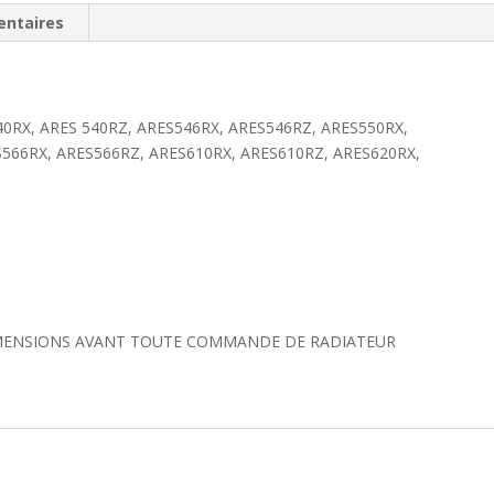
entaires
540RX,
ARES
540RZ,
ARES
546RX,
0RX, ARES 540RZ, ARES546RX, ARES546RZ, ARES550RX,
ARES
566RX, ARES566RZ, ARES610RX, ARES610RZ, ARES620RX,
546RZ,
ARES
550RX,
ARES
550RZ,
ARES
556RX,
DIMENSIONS AVANT TOUTE COMMANDE DE RADIATEUR
ARES
556RZ,
ARES
566RX,
ARES
566RZ,