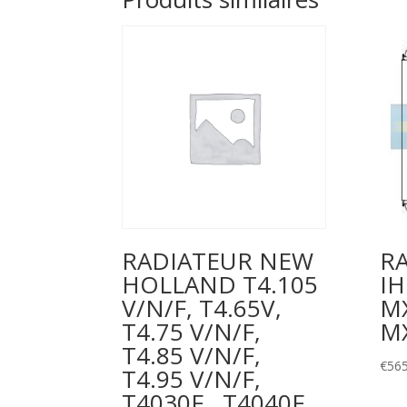
RADIATEUR NEW
R
HOLLAND T4.105
IH
V/N/F, T4.65V,
MX
T4.75 V/N/F,
M
T4.85 V/N/F,
€
565
T4.95 V/N/F,
T4030F , T4040F ,