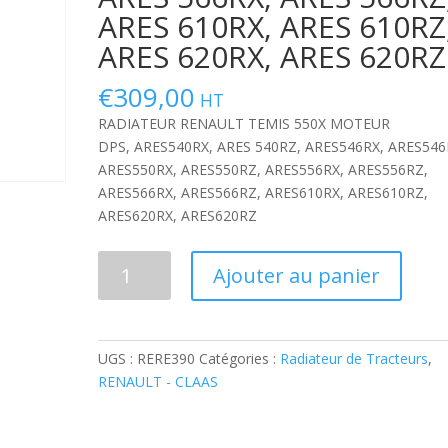
ARES 610RX, ARES 610RZ
ARES 620RX, ARES 620RZ
€
309,00
HT
RADIATEUR RENAULT TEMIS 550X MOTEUR
DPS, ARES540RX, ARES 540RZ, ARES546RX, ARES546
ARES550RX, ARES550RZ, ARES556RX, ARES556RZ,
ARES566RX, ARES566RZ, ARES610RX, ARES610RZ,
ARES620RX, ARES620RZ
quantité
Ajouter au panier
de
RADIATEUR
RENAULT
TEMIS
UGS :
RERE390
Catégories :
Radiateur de Tracteurs
,
550X
RENAULT - CLAAS
MOTEUR
DPS
,ARES