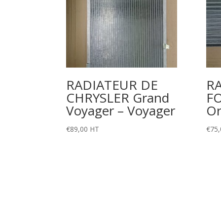
RADIATEUR DE
R
CHRYSLER Grand
FO
Voyager – Voyager
Or
€
89,00
HT
€
75,